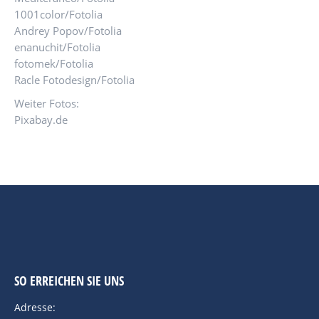
1001color/Fotolia
Andrey Popov/Fotolia
enanuchit/Fotolia
fotomek/Fotolia
Racle Fotodesign/Fotolia
Weiter Fotos:
Pixabay.de
SO ERREICHEN SIE UNS
Adresse: